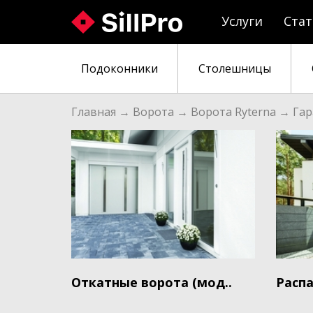
Услуги
Ста
Подоконники
Столешницы
Главная
Ворота
Ворота Ryterna
Гар
→
→
→
Откатные ворота (мод..
Расп